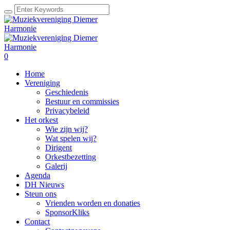
0
Home
Vereniging
Geschiedenis
Bestuur en commissies
Privacybeleid
Het orkest
Wie zijn wij?
Wat spelen wij?
Dirigent
Orkestbezetting
Galerij
Agenda
DH Nieuws
Steun ons
Vrienden worden en donaties
SponsorKliks
Contact